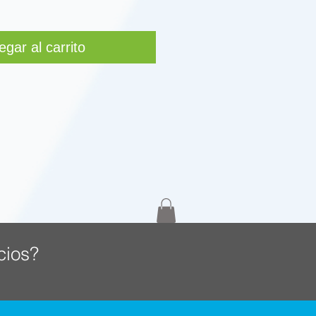
egar al carrito
cios?