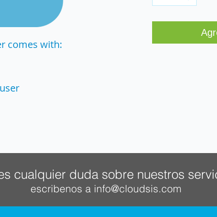
Agr
er comes with:
 user
es cualquier duda sobre nuestros servi
escribenos a
info@cloudsis.com