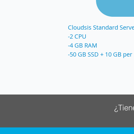
Cloudsis Standard Serv
-2 CPU
-4 GB RAM
-50 GB SSD + 10 GB per
¿Tien