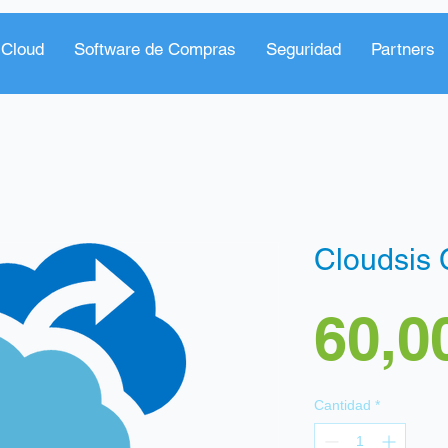
 Cloud
Software de Compras
Seguridad
Partners
Cloudsis 
60,0
Cantidad
*